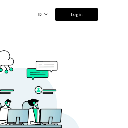
Login
ID