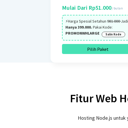
Mulai Dari Rp51.000
/ bulan
⚡Harga Spesial Setahun
981.000
Jadi
Hanya 399.000.
Pakai Kode:
PROMONWHLARGE
Salin Kode
Pilih Paket
Fitur Web H
Hosting Node.js untuk 