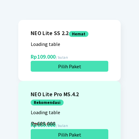
NEO Lite SS 2.2
Hemat
Loading table
Rp109.000
/ bulan
Pilih Paket
NEO Lite Pro MS.4.2
Rekomendasi
Loading table
Rp609.000
Rp559.000
/ bulan
Pilih Paket