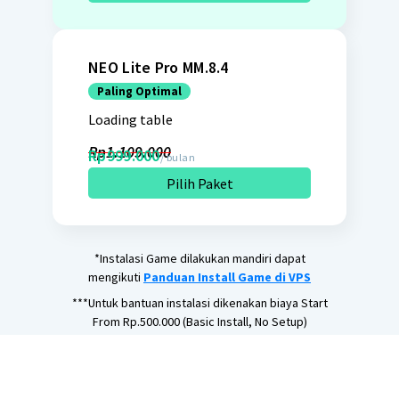
NEO Lite Pro MM.8.4
Paling Optimal
Loading table
Rp1.109.000
Rp999.000
/ bulan
Pilih Paket
*Instalasi Game dilakukan mandiri dapat
mengikuti
Panduan Install Game di VPS
***Untuk bantuan instalasi dikenakan biaya Start
From Rp.500.000 (Basic Install, No Setup)