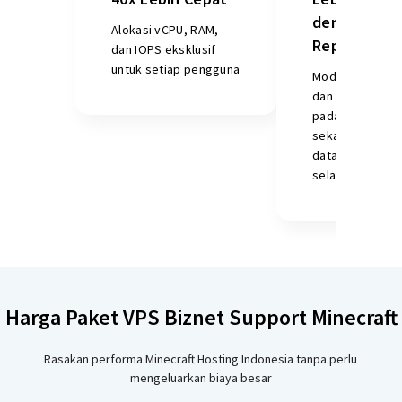
dengan 3x
Alokasi vCPU, RAM,
Replikasi
dan IOPS eksklusif
untuk setiap pengguna
Model distribus
dan skema repli
pada tiga stora
sekaligus mema
data aman dan 
selalu tersedia.
Harga Paket VPS Biznet Support Minecraft
Rasakan performa Minecraft Hosting Indonesia tanpa perlu
mengeluarkan biaya besar