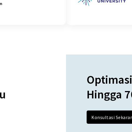
am
Optimasi
ru
Hingga 
Konsultasi Sekara