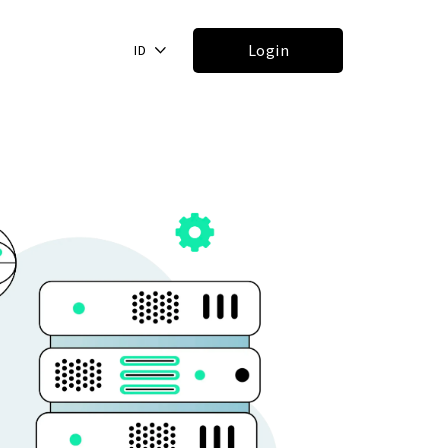
Login
ID