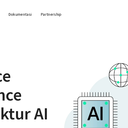
Dokumentasi
Partnership
ce
nce
ktur AI