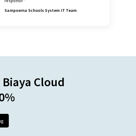
responsif"
Sampoerna Schools System IT Team
 Biaya Cloud
70%
ng