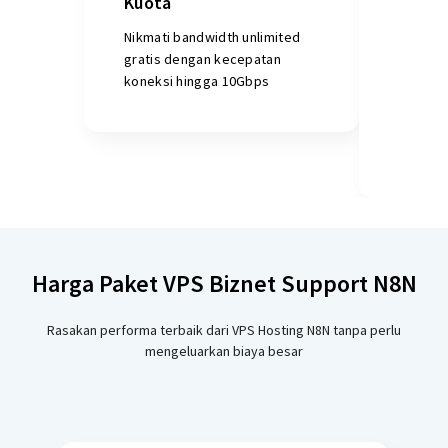
Kuota
dan S
Nikmati bandwidth unlimited
Firewal
gratis dengan kecepatan
jaga da
koneksi hingga 10Gbps
Securit
port ya
diakses
respons
Harga Paket VPS Biznet Support N8N
Rasakan performa terbaik dari VPS Hosting N8N tanpa perlu
mengeluarkan biaya besar