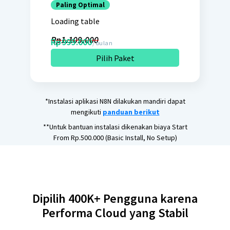
Paling Optimal
Loading table
Rp1.109.000
Rp999.000
/ bulan
Pilih Paket
*Instalasi aplikasi N8N dilakukan mandiri dapat
mengikuti
panduan berikut
**Untuk bantuan instalasi dikenakan biaya Start
From Rp.500.000 (Basic Install, No Setup)
Dipilih 400K+ Pengguna karena
Performa Cloud yang Stabil