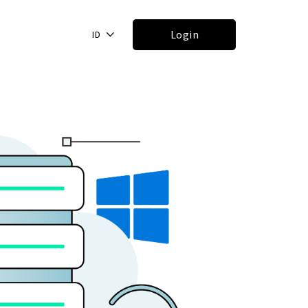
Login
ID