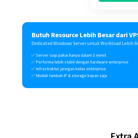
Butuh Resource Lebih Besar dari VP
Dedicated Windows Server untuk Workload Lebih B
✅ Server siap pakai hanya dalam 5 menit
✅ Performa lebih stabil dengan hardware enterprise
✅ Infrastruktur jaringan kelas enterprise
✅ Mudah tambah IP & storage kapan saja
Extra 