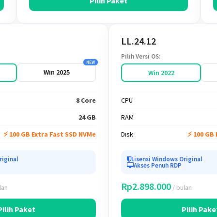
Pilih Paket
LL.24.12
Pilih Versi OS:
NEW
Win 2025
Win 2022
8 Core
CPU
24 GB
RAM
⚡ 100 GB Extra Fast SSD NVMe
Disk
⚡ 100 GB
riginal
Lisensi Windows Original
Akses Penuh RDP
Rp2.898.000
lan
/ bulan
Pilih Paket
Pilih Pake