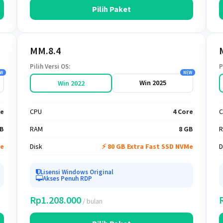
Pilih Paket
MM.8.4
Pilih Versi OS:
P
W
NEW
Win 2025
Win 2022
re
CPU
4 Core
C
GB
RAM
8 GB
Me
Disk
⚡ 80 GB Extra Fast SSD NVMe
D
Lisensi Windows Original
Akses Penuh RDP
Rp1.208.000
/ bulan