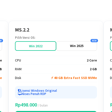
MS.2.2
Pilih Versi OS:
P
W
NEW
Win 2025
Win 2022
re
CPU
2 Core
C
GB
RAM
2 GB
Me
Disk
⚡ 40 GB Extra Fast SSD NVMe
D
Lisensi Windows Original
Akses Penuh RDP
Rp498.000
/ bulan