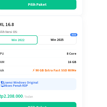
Pilih Paket
ML 16.8
ilih Versi OS:
NEW
Win 2025
Win 2022
PU
8 Core
RAM
16 GB
isk
⚡ 90 GB Extra Fast SSD NVMe
Lisensi Windows Original
Akses Penuh RDP
Rp2.208.000
/ bulan