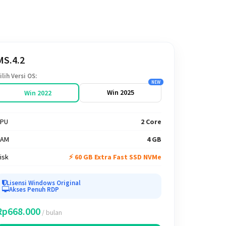
MS.4.2
ilih Versi OS:
NEW
Win 2025
Win 2022
PU
2 Core
RAM
4 GB
isk
⚡ 60 GB Extra Fast SSD NVMe
Lisensi Windows Original
Akses Penuh RDP
Rp668.000
/ bulan