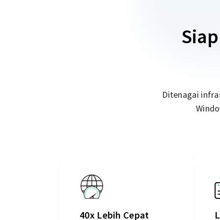
Siap
Ditenagai infr
Window
40x Lebih Cepat
L