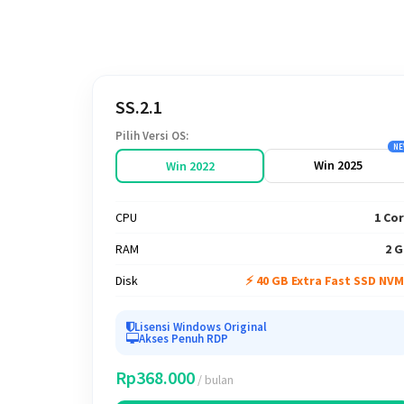
SS.2.1
Pilih Versi OS:
NE
Win 2025
Win 2022
CPU
1 Co
RAM
2 
Disk
⚡ 40 GB Extra Fast SSD NV
Lisensi Windows Original
Akses Penuh RDP
Rp368.000
/ bulan