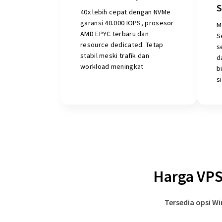
S
40x lebih cepat dengan NVMe
garansi 40.000 IOPS, prosesor
M
AMD EPYC terbaru dan
S
resource dedicated. Tetap
s
stabil meski trafik dan
d
workload meningkat
b
s
Harga VPS
Tersedia opsi W