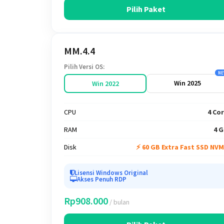
Pilih Paket
MM.4.4
Pilih Versi OS:
NE
Win 2025
Win 2022
CPU
4 Co
RAM
4 
Disk
⚡ 60 GB Extra Fast SSD NV
Lisensi Windows Original
Akses Penuh RDP
Rp908.000
/ bulan