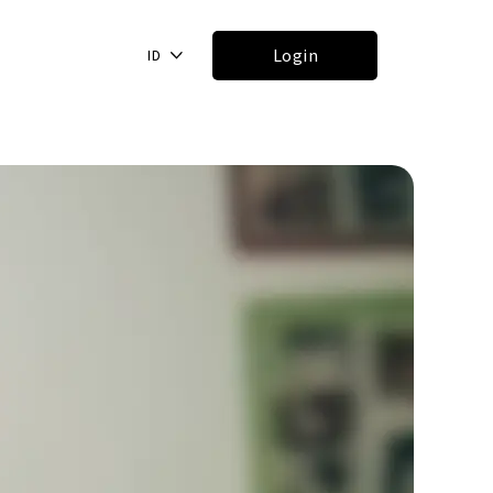
Login
ID