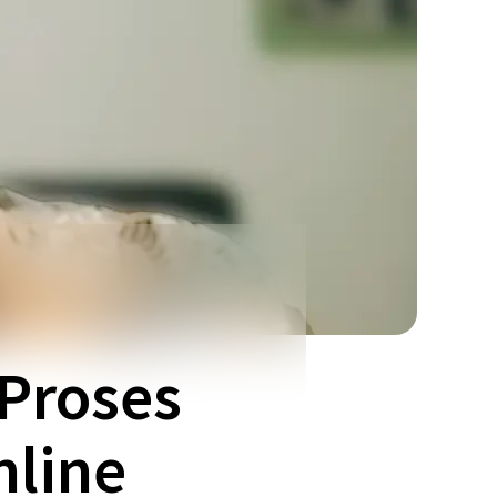
 Proses
nline