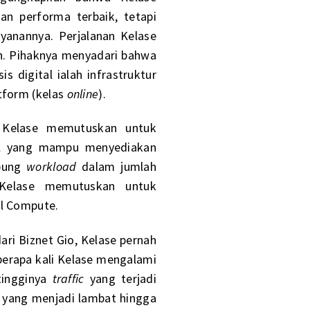
an performa terbaik, tetapi
yanannya. Perjalanan Kelase
h. Pihaknya menyadari bahwa
digital ialah infrastruktur
tform (kelas
online
).
 Kelase memutuskan untuk
al yang mampu menyediakan
mpung
workload
dalam jumlah
 Kelase memutuskan untuk
al Compute.
ri Biznet Gio, Kelase pernah
berapa kali Kelase mengalami
tingginya
traffic
yang terjadi
yang menjadi lambat hingga