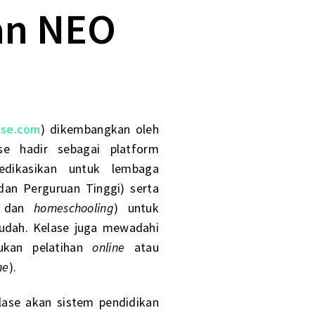
an NEO
ase.com
) dikembangkan oleh
e hadir sebagai platform
dikasikan untuk lembaga
an Perguruan Tinggi) serta
s dan
homeschooling
) untuk
udah. Kelase juga mewadahi
ukan pelatihan
online
atau
ne
).
lase
akan sistem pendidikan