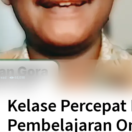
read
68,098
Kelase Percepat
Pembelajaran O