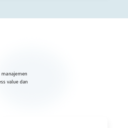
rm manajemen
ess value dan