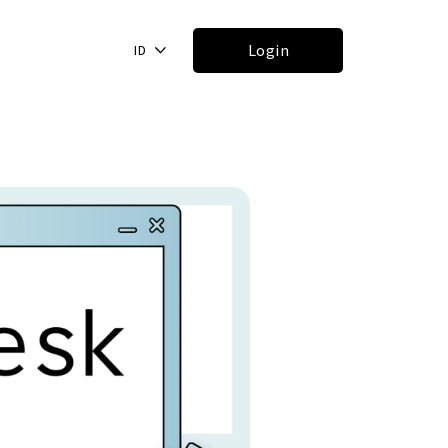
Login
ID