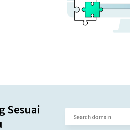
 Sesuai
u