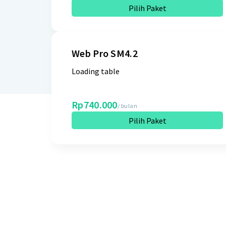
Pilih Paket
Web Pro SM4.2
Loading table
Rp740.000
/ bulan
Pilih Paket