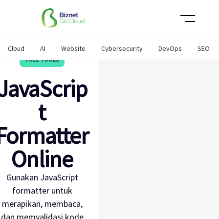
Skip
×
×
×
×
×
×
×
×
×
×
×
to
content
Cloud
AI
Website
Cybersecurity
DevOps
SEO
FREE TOOLS
JavaScrip
t
Formatter
Online
Gunakan JavaScript
formatter untuk
merapikan, membaca,
dan memvalidasi kode