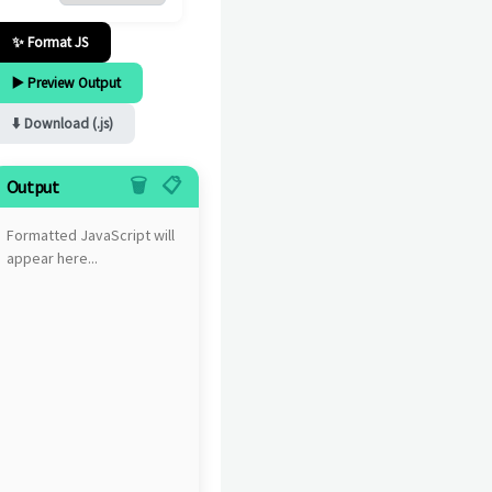
✨ Format JS
▶️ Preview Output
⬇️ Download (.js)
🗑️
📋
Output