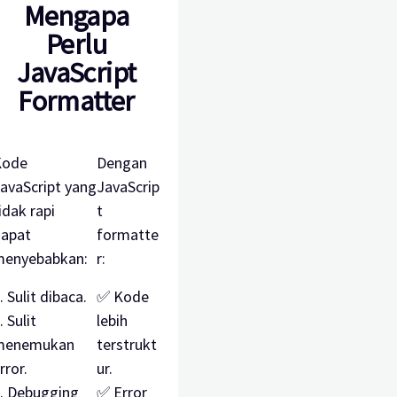
Mengapa
Perlu
JavaScript
Formatter
Kode
Dengan
avaScript yang
JavaScrip
idak rapi
t
apat
formatte
enyebabkan:
r:
. Sulit dibaca.
✅ Kode
. Sulit
lebih
menemukan
terstrukt
rror.
ur.
. Debugging
✅ Error