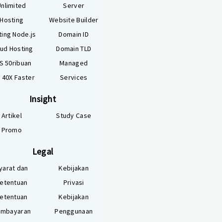
Unlimited
Server
Hosting
Website Builder
ting Node.js
Domain ID
ud Hosting
Domain TLD
S 50ribuan
Managed
 40X Faster
Services
Insight
Artikel
Study Case
Promo
Legal
yarat dan
Kebijakan
etentuan
Privasi
etentuan
Kebijakan
mbayaran
Penggunaan