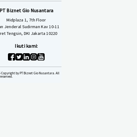
PT Biznet Gio Nusantara
Midplaza 1, 7th Floor
an Jenderal Sudirman Kav 10-11
ret Tengsin, DKI Jakarta 10220
Ikuti kami:
 Copyright by PT Biznet Gio Nusantara. All
 reserved.