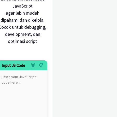
JavaScript
agar lebih mudah
dipahami dan dikelola.
Cocok untuk debugging,
development, dan
optimasi script
🗑️
📋
Input JS Code