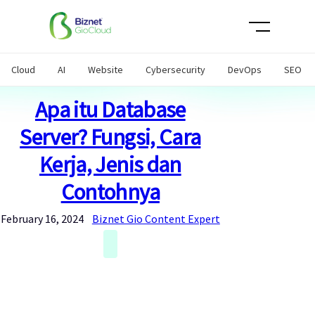
Skip
to
content
Cloud
AI
Website
Cybersecurity
DevOps
SEO
Apa itu Database
Server? Fungsi, Cara
Kerja, Jenis dan
Contohnya
February 16, 2024
Biznet Gio Content Expert