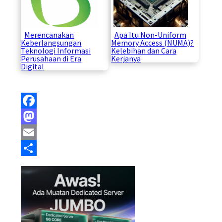
Merencanakan
Apa Itu Non-Uniform
Keberlangsungan
Memory Access (NUMA)?
Teknologi Informasi
Kelebihan dan Cara
Perusahaan di Era
Kerjanya
Digital
Facebook
Mastodon
Email
Share