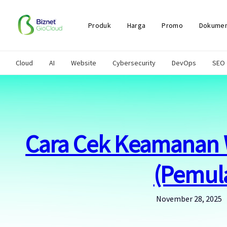
Skip
to
content
Produk
Harga
Promo
Dokumen
Cloud
AI
Website
Cybersecurity
DevOps
SEO
Cara Cek Keamanan
(Pemula
November 28, 2025