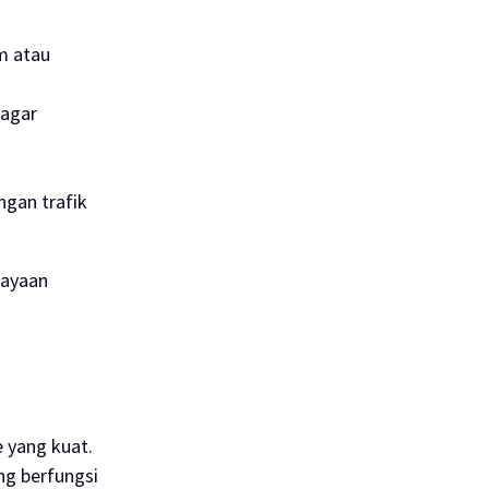
m atau
 agar
ngan trafik
cayaan
 yang kuat.
ang berfungsi