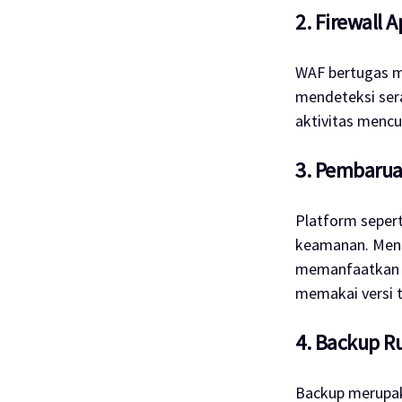
2. Firewall 
WAF bertugas m
mendeteksi sera
aktivitas menc
3. Pembaru
Platform sepert
keamanan. Meng
memanfaatkan ce
memakai versi t
4. Backup R
Backup merupak