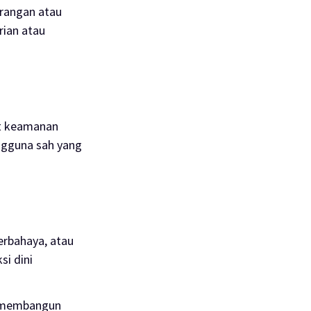
erangan atau
rian atau
at keamanan
ngguna sah yang
erbahaya, atau
si dini
k membangun