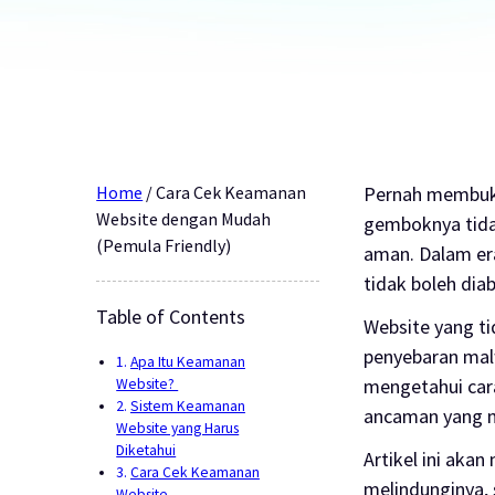
Home
/
Cara Cek Keamanan
Pernah membuka
Website dengan Mudah
gemboknya tida
(Pemula Friendly)
aman. Dalam era
tidak boleh dia
Table of Contents
Website yang ti
penyebaran malw
Apa Itu Keamanan
mengetahui cara
Website?
Sistem Keamanan
ancaman yang 
Website yang Harus
Diketahui
Artikel ini ak
Cara Cek Keamanan
melindunginya,
Website