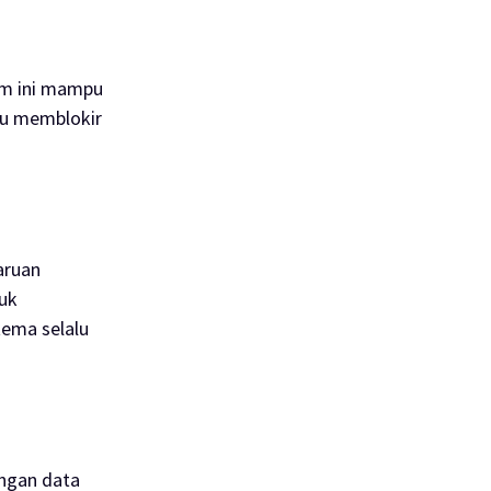
em ini mampu
alu memblokir
aruan
uk
tema selalu
ngan data