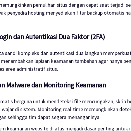
memungkinkan pemulihan situs dengan cepat saat terjadi s
ak penyedia hosting menyediakan fitur backup otomatis ha
Login dan Autentikasi Dua Faktor (2FA)
a sandi kompleks dan autentikasi dua langkah memperku
ini menambahkan lapisan keamanan tambahan agar hanya pe
 area administratif situs.
an Malware dan Monitoring Keamanan
atis berguna untuk mendeteksi file mencurigakan, skrip b
 wajar di sistem. Monitoring real-time memungkinkan detek
gan sehingga tim dapat segera menanganinya.
m keamanan website di atas menjadi dasar penting untu