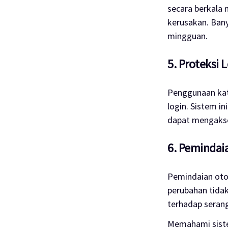
secara berkala 
kerusakan. Bany
mingguan.
5. Proteksi 
Penggunaan kat
login. Sistem 
dapat mengakses
6. Pemindai
Pemindaian otom
perubahan tidak
terhadap seran
Memahami siste