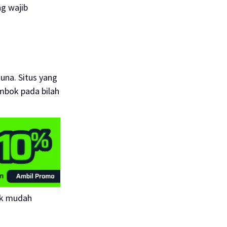
g wajib
)
una. Situs yang
embok pada bilah
dak mudah