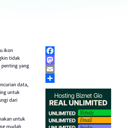
u ikon
kin tidak
Facebook
 penting yang
Mastodon
Email
ncurian data,
Share
ting untuk
ngi dari
unakan untuk
yang mudah