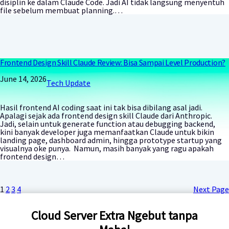
disiplin ke dalam Claude Code. Jadi AI tidak langsung menyentuh
file sebelum membuat planning.…
Frontend Design Skill Claude Review: Bisa Sampai Level Production?
June 14, 2026
Tech Update
Hasil frontend AI coding saat ini tak bisa dibilang asal jadi.
Apalagi sejak ada frontend design skill Claude dari Anthropic.
Jadi, selain untuk generate function atau debugging backend,
kini banyak developer juga memanfaatkan Claude untuk bikin
landing page, dashboard admin, hingga prototype startup yang
visualnya oke punya. Namun, masih banyak yang ragu apakah
frontend design…
1
2
3
4
Next Page
Cloud Server Extra Ngebut tanpa