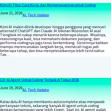
Kimi AI: Fitur, Cara Kerja, dan Kemampuannya untuk Coding
June 21, 2026
AI
, 
Tech Update
Kimi AI makin dilirik developer hingga pengguna yang mencari
alternatif ChatGPT dan Claude. AI bikinan Moonshot AI asal
Tiongkok ini cukup menarik karena beberapa alasan. Misalnya,
reasoningnya kuat, bisa memahami dokumen panjang, dan
performa codingnya juga terus berkembang. Sistemnya bahkan
mampu merencanakan langkah kerja, memecah tugas jadi
beberapa tahap, dan bisa menyelesaikannya lebih terstruktur.
Tak…
12+ AI Agent Untuk Coding Terbaik di Tahun 2026
June 19, 2026
AI
, 
Tech Update
Kalau dulu AI hanya membantu autocomplete atau menjawab
pertanyaan teknis, sekarang banyak AI agent untuk coding
dengan kemampuan yang lebih tinggi. Saat ini, AI agent sudah