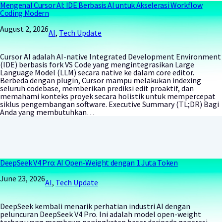
Mengenal Cursor AI: IDE Berbasis AI untuk Akselerasi Workflow
Coding Modern
August 2, 2026
AI
, 
Tech Update
Cursor AI adalah AI-native Integrated Development Environment
(IDE) berbasis fork VS Code yang mengintegrasikan Large
Language Model (LLM) secara native ke dalam core editor.
Berbeda dengan plugin, Cursor mampu melakukan indexing
seluruh codebase, memberikan prediksi edit proaktif, dan
memahami konteks proyek secara holistik untuk mempercepat
siklus pengembangan software. Executive Summary (TL;DR) Bagi
Anda yang membutuhkan…
DeepSeek V4 Pro: AI Open-Weight dengan 1 Juta Token
June 23, 2026
AI
, 
Tech Update
DeepSeek kembali menarik perhatian industri AI dengan
peluncuran DeepSeek V4 Pro. Ini adalah model open-weight