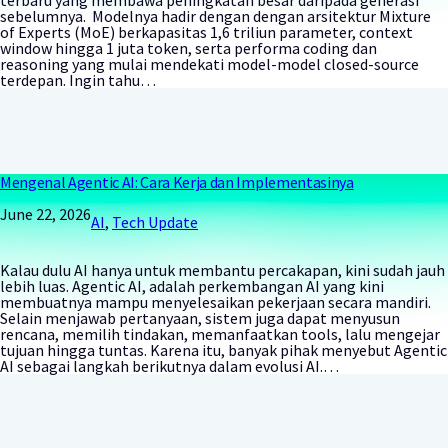
terbaru yang membawa peningkatan besar daripada generasi
sebelumnya. Modelnya hadir dengan dengan arsitektur Mixture
of Experts (MoE) berkapasitas 1,6 triliun parameter, context
window hingga 1 juta token, serta performa coding dan
reasoning yang mulai mendekati model-model closed-source
terdepan. Ingin tahu…
Mengenal Agentic AI: Cara Kerja dan Implementasinya
June 22, 2026
AI
, 
Tech Update
Kalau dulu AI hanya untuk membantu percakapan, kini sudah jauh
lebih luas. Agentic AI, adalah perkembangan AI yang kini
membuatnya mampu menyelesaikan pekerjaan secara mandiri.
Selain menjawab pertanyaan, sistem juga dapat menyusun
rencana, memilih tindakan, memanfaatkan tools, lalu mengejar
tujuan hingga tuntas. Karena itu, banyak pihak menyebut Agentic
AI sebagai langkah berikutnya dalam evolusi AI.…