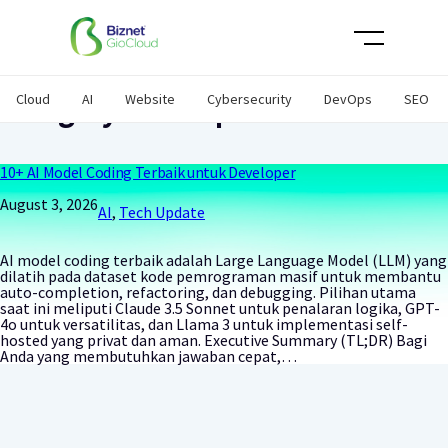
Cloud
AI
Website
Cybersecurity
DevOps
SEO
Category:
Tech Update
10+ AI Model Coding Terbaik untuk Developer
August 3, 2026
AI
, 
Tech Update
AI model coding terbaik adalah Large Language Model (LLM) yang
dilatih pada dataset kode pemrograman masif untuk membantu
auto-completion, refactoring, dan debugging. Pilihan utama
saat ini meliputi Claude 3.5 Sonnet untuk penalaran logika, GPT-
4o untuk versatilitas, dan Llama 3 untuk implementasi self-
hosted yang privat dan aman. Executive Summary (TL;DR) Bagi
Anda yang membutuhkan jawaban cepat,…