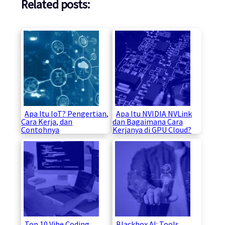
Related posts:
Apa Itu IoT? Pengertian,
Apa Itu NVIDIA NVLink
Cara Kerja, dan
dan Bagaimana Cara
Contohnya
Kerjanya di GPU Cloud?
Top 10 Vibe Coding
Blackbox AI: Tools