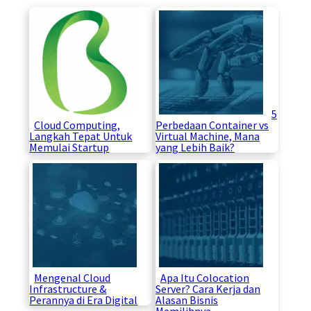
5
Cloud Computing,
Perbedaan Container vs
Langkah Tepat Untuk
Virtual Machine, Mana
Memulai Startup
yang Lebih Baik?
Mengenal Cloud
Apa Itu Colocation
Infrastructure &
Server? Cara Kerja dan
Perannya di Era Digital
Alasan Bisnis