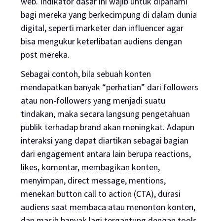
web
. Indikator dasar ini wajib untuk dipahami
bagi mereka yang berkecimpung di dalam dunia
digital, seperti
marketer
dan
influencer
agar
bisa mengukur keterlibatan audiens dengan
post mereka.
Sebagai contoh, bila sebuah konten
mendapatkan banyak “perhatian” dari
followers
atau non-
followers
yang menjadi suatu
tindakan, maka secara langsung pengetahuan
publik terhadap
brand
akan meningkat. Adapun
interaksi yang dapat diartikan sebagai bagian
dari
engagement
antara lain berupa
reactions
,
likes
, komentar, membagikan konten,
menyimpan,
direct message
,
mentions
,
menekan
button
call to action
(CTA), durasi
audiens saat membaca atau menonton konten,
dan masih banyak lagi tergantung dengan
tools