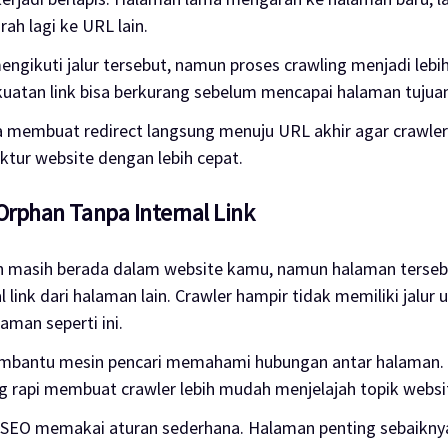
ah lagi ke URL lain.
engikuti jalur tersebut, namun proses crawling menjadi lebih
kuatan link bisa berkurang sebelum mencapai halaman tujua
 membuat redirect langsung menuju URL akhir agar crawler
tur website dengan lebih cepat.
Orphan Tanpa Internal Link
 masih berada dalam website kamu, namun halaman terseb
l link dari halaman lain. Crawler hampir tidak memiliki jalur 
man seperti ini.
membantu mesin pencari memahami hubungan antar halaman. 
ang rapi membuat crawler lebih mudah menjelajah topik webs
i SEO memakai aturan sederhana. Halaman penting sebaikn