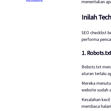
menentukan apa
Inilah Tec
SEO checklist b
performa penca
1. Robots.t
Robots.txt meng
aturan terlalu a
Mereka menutup
website sudah a
Kesalahan kecil 
membaca halam