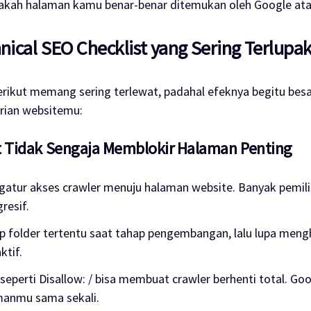
kah halaman kamu benar-benar ditemukan oleh Google atau
hnical SEO Checklist yang Sering Terlupa
erikut memang sering terlewat, padahal efeknya begitu besa
rian websitemu:
xt Tidak Sengaja Memblokir Halaman Penting
atur akses crawler menuju halaman website. Banyak pemilik
gresif.
 folder tertentu saat tahap pengembangan, lalu lupa meng
ktif.
seperti Disallow: / bisa membuat crawler berhenti total. Goo
anmu sama sekali.