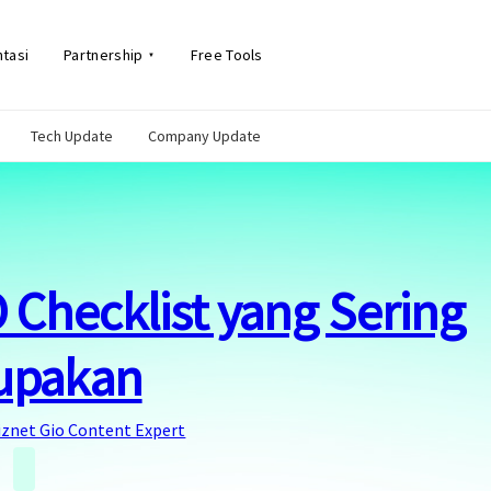
tasi
Partnership
Free Tools
Tech Update
Company Update
O Checklist yang Sering
lupakan
iznet Gio Content Expert