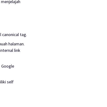
r menjelajah
l canonical tag.
ebuah halaman.
nternal link
. Google
iki self