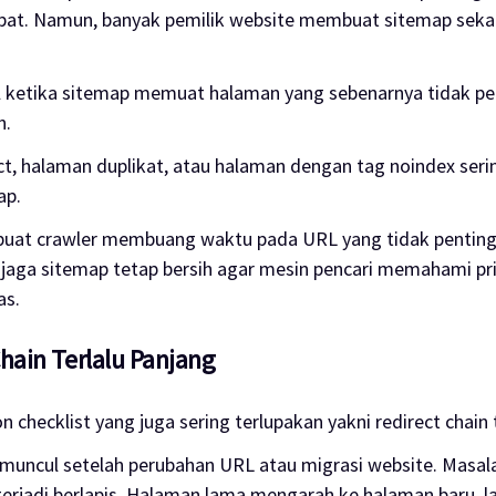
pat. Namun, banyak pemilik website membuat sitemap sekali
 ketika sitemap memuat halaman yang sebenarnya tidak pe
n.
t, halaman duplikat, atau halaman dengan tag noindex seri
ap.
buat crawler membuang waktu pada URL yang tidak penting.
jaga sitemap tetap bersih agar mesin pencari memahami pri
as.
Chain Terlalu Panjang
 checklist yang juga sering terlupakan yakni redirect chain 
 muncul setelah perubahan URL atau migrasi website. Masa
 terjadi berlapis. Halaman lama mengarah ke halaman baru, l