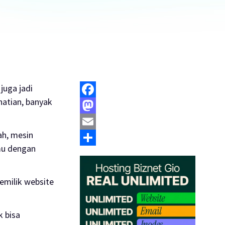
juga jadi
hatian, banyak
Facebook
Mastodon
ah, mesin
Email
mu dengan
Share
emilik website
k bisa