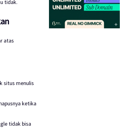
 tidak.
kan
r atas
 situs menulis
hapusnya ketika
gle tidak bisa