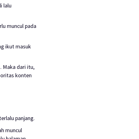
 lalu
rlu muncul pada
ng ikut masuk
 Maka dari itu,
oritas konten
terlalu panjang.
lah muncul
alu halaman