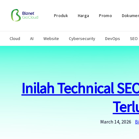
Skip
to
content
Produk
Harga
Promo
Dokumen
Cloud
AI
Website
Cybersecurity
DevOps
SEO
Inilah Technical SE
Ter
March 14, 2026
B