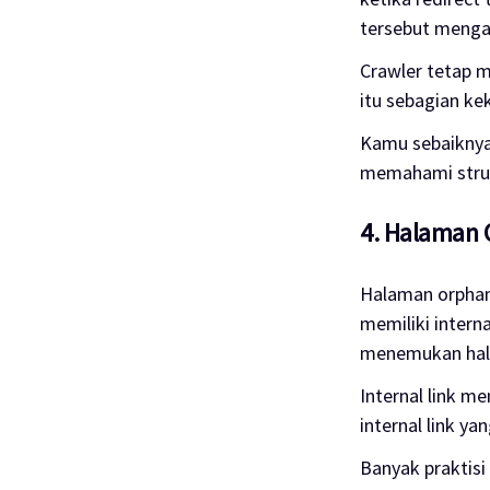
tersebut mengar
Crawler tetap m
itu sebagian ke
Kamu sebaiknya
memahami struk
4. Halaman 
Halaman orphan
memiliki interna
menemukan hala
Internal link 
internal link y
Banyak praktis