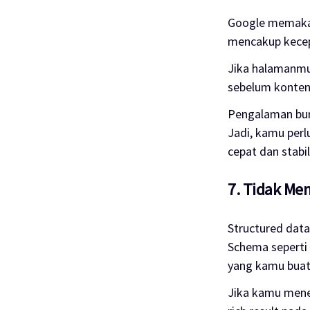
Google memakai
mencakup kecepa
Jika halamanmu
sebelum konten
Pengalaman bur
Jadi, kamu per
cepat dan stab
7. Tidak Me
Structured dat
Schema seperti 
yang kamu buat
Jika kamu mene