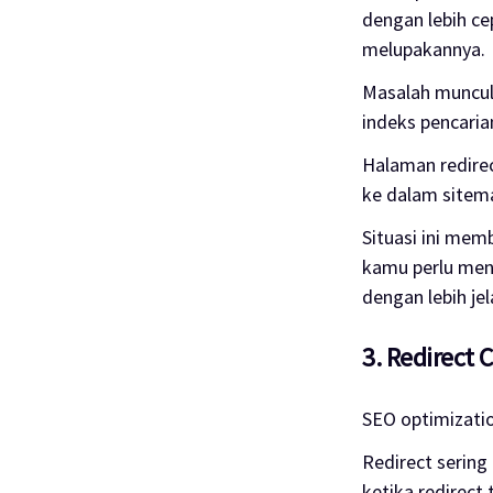
dengan lebih ce
melupakannya.
Masalah muncul
indeks pencaria
Halaman redirec
ke dalam sitem
Situasi ini mem
kamu perlu men
dengan lebih jel
3. Redirect 
SEO optimization
Redirect sering
ketika redirect