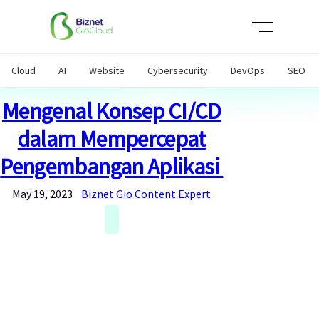
Skip
to
content
Cloud
AI
Website
Cybersecurity
DevOps
SEO
Mengenal Konsep CI/CD
dalam Mempercepat
Pengembangan Aplikasi
May 19, 2023
Biznet Gio Content Expert