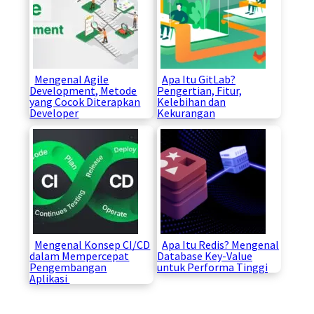
Mengenal Agile
Apa Itu GitLab?
Development, Metode
Pengertian, Fitur,
yang Cocok Diterapkan
Kelebihan dan
Developer
Kekurangan
Mengenal Konsep CI/CD
Apa Itu Redis? Mengenal
dalam Mempercepat
Database Key-Value
Pengembangan
untuk Performa Tinggi
Aplikasi