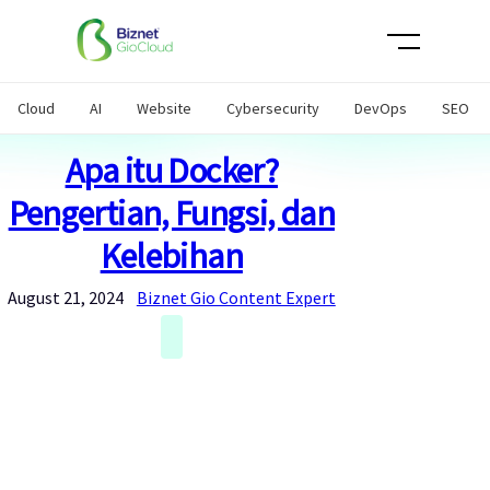
Skip
to
content
Cloud
AI
Website
Cybersecurity
DevOps
SEO
Apa itu Docker?
Pengertian, Fungsi, dan
Kelebihan
August 21, 2024
Biznet Gio Content Expert