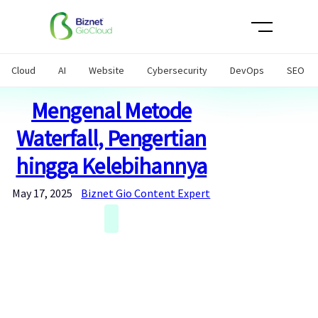
Skip
to
content
Cloud
AI
Website
Cybersecurity
DevOps
SEO
Mengenal Metode
Waterfall, Pengertian
hingga Kelebihannya
May 17, 2025
Biznet Gio Content Expert