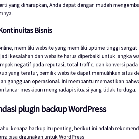
perti yang diharapkan, Anda dapat dengan mudah mengembal
umnya.
ontinuitas Bisnis
online, memiliki
website
yang memiliki
uptime
tinggi sangat
rjadi kesalahan dan
website
harus diperbaiki untuk jangka w
mpak negatif pada reputasi, total
traffic
, dan konversi pada
up yang teratur, pemilik
website
dapat memulihkan situs d
n gangguan operasional. Ini membantu memastikan bahwa 
lan lancar meskipun menghadapi situasi yang tidak terduga.
dasi plugin backup WordPress
ahui kenapa
backup
itu penting, berikut ini adalah rekomen
ang bisa digunakan untuk WordPress.