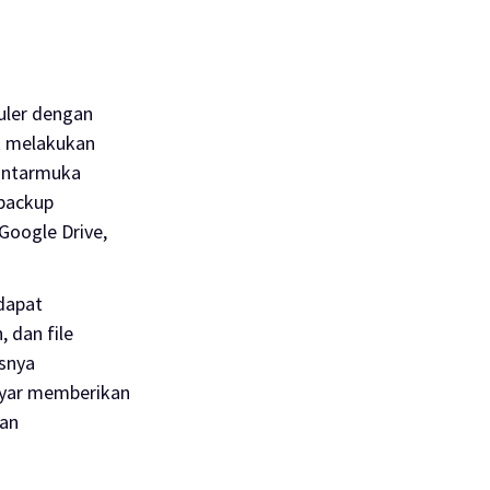
uler dengan
k melakukan
 antarmuka
backup
 Google Drive,
 dapat
n
, dan
file
isnya
ayar memberikan
an