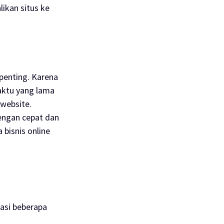
ikan situs ke
 penting. Karena
aktu yang lama
website
.
engan cepat dan
bisnis online
dasi beberapa