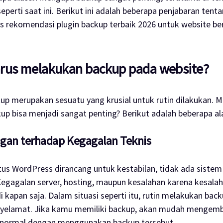
seperti saat ini. Berikut ini adalah beberapa penjabaran tent
us rekomendasi
plugin backup
terbaik 2026 untuk
website
be
rus melakukan backup pada website?
kup
merupakan sesuatu yang krusial untuk rutin dilakukan. 
kup
bisa menjadi sangat penting? Berikut adalah beberapa al
ngan terhadap Kegagalan Teknis
tus WordPress dirancang untuk kestabilan, tidak ada sistem
egagalan server, hosting, maupun kesalahan karena kesala
i kapan saja. Dalam situasi seperti itu, rutin melakukan
bac
yelamat. Jika kamu memiliki
backup
, akan mudah mengemb
 normal dengan menggunakan
backup
tersebut.