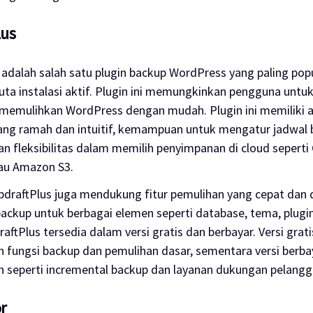
lus
 adalah salah satu
plugin backup
WordPress yang paling pop
juta instalasi aktif.
Plugin
ini memungkinkan pengguna untu
 memulihkan WordPress dengan mudah.
Plugin
ini memiliki
ng ramah dan intuitif, kemampuan untuk mengatur jadwal
an fleksibilitas dalam memilih penyimpanan di
cloud
seperti
au Amazon S3.
 UpdraftPlus juga mendukung fitur pemulihan yang cepat dan
backup
untuk berbagai elemen seperti
database
, tema,
plugi
raftPlus tersedia dalam versi gratis dan berbayar. Versi grat
 fungsi
backup
dan pemulihan dasar, sementara versi berb
an seperti
incremental backup
dan layanan dukungan pelangg
r