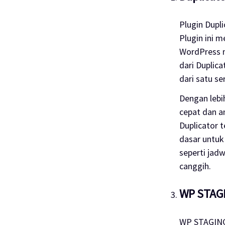
Plugin
Dupli
Plugin
ini 
WordPress 
dari Duplic
dari satu se
Dengan lebih 
cepat dan a
Duplicator t
dasar untu
seperti jad
canggih.
WP STAG
WP STAGING