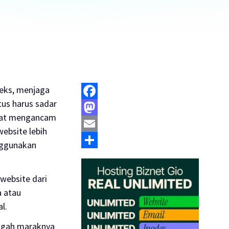
leks, menjaga
tus harus sadar
Facebook
apat mengancam
Mastodon
website
lebih
Email
nggunakan
Share
i
website
dari
a atau
l.
engah maraknya