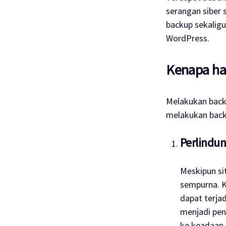
serangan siber 
backup
sekalig
WordPress.
Kenapa ha
Melakukan
bac
melakukan
bac
Perlindu
Meskipun si
sempurna. K
dapat terjad
menjadi pen
ke keadaan