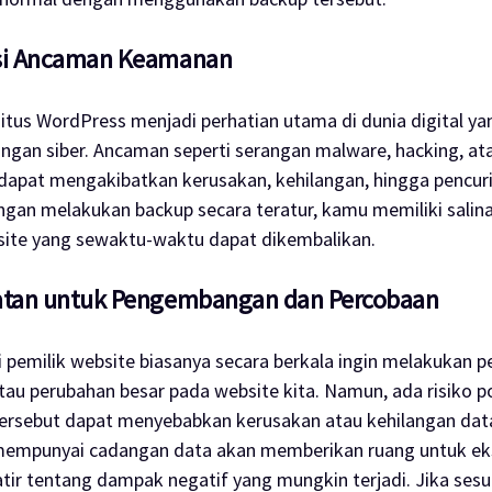
si Ancaman Keamanan
tus WordPress menjadi perhatian utama di dunia digital ya
ngan siber. Ancaman seperti serangan
malware
,
hacking
, a
dapat mengakibatkan kerusakan, kehilangan, hingga pencur
engan melakukan
backup
secara teratur, kamu memiliki salin
site
yang sewaktu-waktu dapat dikembalikan.
tan untuk Pengembangan dan Percobaan
i pemilik
website
biasanya secara berkala ingin melakukan
atau perubahan besar pada
website
kita. Namun, ada risiko 
ersebut dapat menyebabkan kerusakan atau kehilangan data
, mempunyai cadangan data akan memberikan ruang untuk e
tir tentang dampak negatif yang mungkin terjadi. Jika sesu