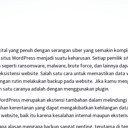
gital yang penuh dengan serangan siber yang semakin komp
itus WordPress menjadi suatu keharusan. Setiap pemilik si
 seperti
ransomware
,
malware
,
brute force
, dan lainnya d
ksistensi
website
. Salah satu cara untuk memastikan data
ngan rutin melakukan
backup
pada
website
. Jika kamu me
h satu caranya adalah dengan menggunakan
plugin
.
ordPress merupakan ekstensi tambahan dalam melindung
ahan kerentanan yang dapat mengakibatkan kehilangan dat
a
website
, baik itu karena kesalahan internal maupun eksterna
rapa alasan mengapa
backup
sangat penting, terutama di t