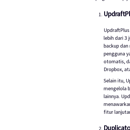
UpdraftP
UpdraftPlus
lebih dari 3 
backup
dan
pengguna ya
otomatis, d
Dropbox, at
Selain itu,
mengelola
lainnya. Upd
menawarkan
fitur lanjut
Duplicato