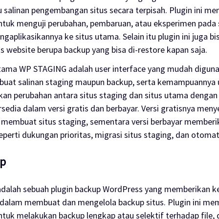
u salinan pengembangan situs secara terpisah.
Plugin
ini me
tuk menguji perubahan, pembaruan, atau eksperimen pada s
gaplikasikannya ke situs utama. Selain itu
plugin
ini juga 
is
website
berupa backup yang bisa di-
restore
kapan saja.
utama WP STAGING adalah
user interface
yang mudah digunak
uat salinan
staging
maupun
backup
, serta kemampuannya 
an perubahan antara situs staging dan situs utama dengan
edia dalam versi gratis dan berbayar. Versi gratisnya meny
 membuat situs staging, sementara versi berbayar memberik
erti dukungan prioritas, migrasi situs staging, dan otomati
p
dalah sebuah
plugin backup
WordPress yang memberikan k
as dalam membuat dan mengelola
backup
situs.
Plugin
ini me
ntuk melakukan
backup
lengkap atau selektif terhadap file,