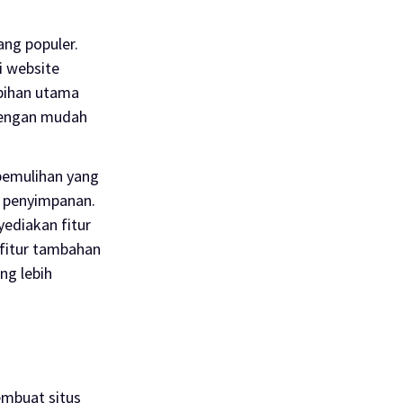
ng populer.
i
website
ebihan utama
dengan mudah
 pemulihan yang
penyimpanan.
yediakan fitur
 fitur tambahan
ng lebih
mbuat situs