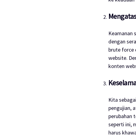
Mengata
Keamanan si
dengan sera
brute force
website
. D
konten
web
Keselama
Kita sebaga
pengujian, 
perubahan t
seperti ini
harus khawa