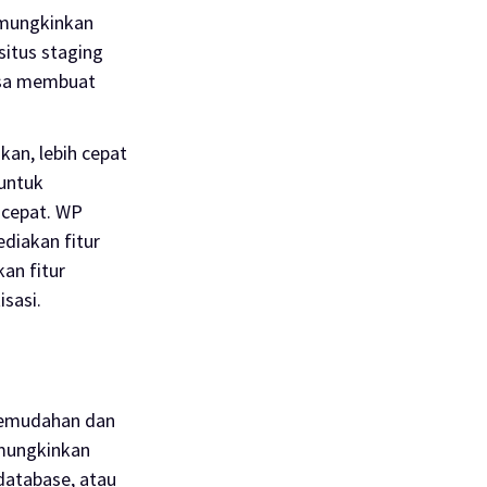
mungkinkan
itus staging
bisa membuat
an, lebih cepat
untuk
 cepat. WP
ediakan fitur
an fitur
sasi.
emudahan dan
mungkinkan
database
, atau