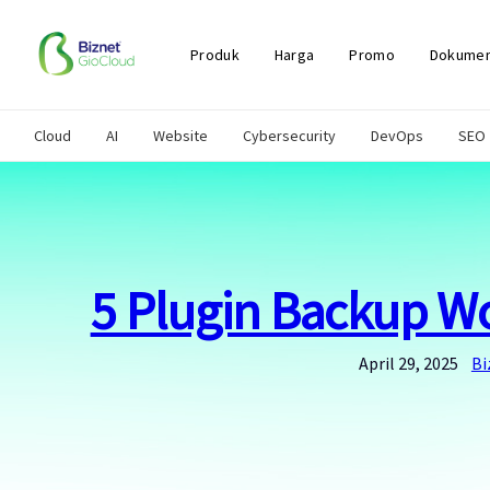
Skip
to
content
Produk
Harga
Promo
Dokumen
Cloud
AI
Website
Cybersecurity
DevOps
SEO
5 Plugin Backup W
April 29, 2025
Bi