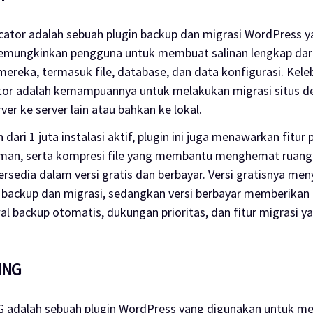
cator adalah sebuah
plugin backup
dan migrasi WordPress ya
memungkinkan pengguna untuk membuat salinan lengkap dar
mereka, termasuk
file
,
database
, dan data konfigurasi. Kel
ator adalah kemampuannya untuk melakukan migrasi situs 
rver ke server lain atau bahkan ke lokal.
dari 1 juta instalasi aktif,
plugin
ini juga menawarkan fitur
man, serta kompresi
file
yang membantu menghemat ruang 
ersedia dalam versi gratis dan berbayar. Versi gratisnya men
k
backup
dan migrasi, sedangkan versi berbayar memberikan
wal
backup
otomatis, dukungan prioritas, dan fitur migrasi ya
ING
 adalah sebuah
plugin
WordPress yang digunakan untuk me