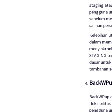
staging ata
pengguna un
sebelum men
salinan pers
Kelebihan 
dalam memb
menyinkronk
STAGING ters
dasar untuk
tambahan sep
BackWPu
BackWPup a
fleksibilit
pengguna u