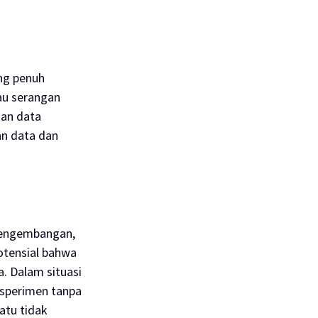
ng penuh
tau serangan
ian data
an data dan
 pengembangan,
potensial bahwa
. Dalam situasi
ksperimen tanpa
atu tidak