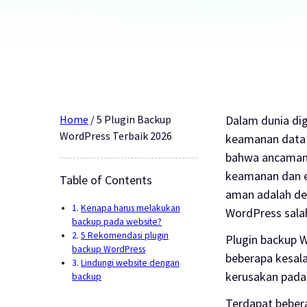
Home
/
5 Plugin Backup
Dalam dunia di
WordPress Terbaik 2026
keamanan data s
bahwa ancaman
keamanan dan e
Table of Contents
aman adalah de
Kenapa harus melakukan
WordPress sala
backup pada website?
5 Rekomendasi plugin
Plugin backup
W
backup WordPress
beberapa kesal
Lindungi website dengan
kerusakan pad
backup
Terdapat bebe