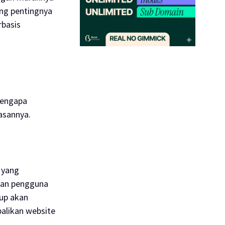
ang pentingnya
rbasis
Mengapa
asannya.
 yang
han pengguna
kup
akan
alikan
website