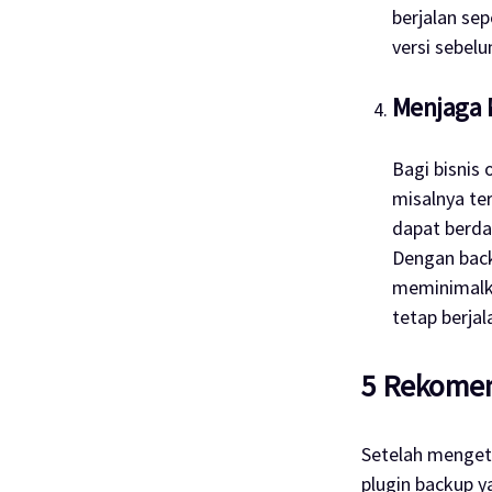
berjalan se
versi sebel
Menjaga K
Bagi bisnis 
misalnya te
dapat berda
Dengan back
meminimalka
tetap berja
5 Rekomen
Setelah menget
plugin backup y