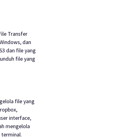
File Transfer
 Windows, dan
S3 dan file yang
unduh file yang
lola file yang
Dropbox,
ser interface
,
ah mengelola
 terminal.