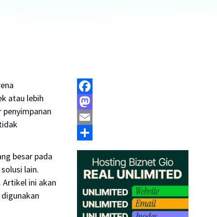
rena
k atau lebih
Facebook
ur penyimpanan
Mastodon
tidak
Email
Share
ang besar pada
olusi lain.
Artikel ini akan
a digunakan