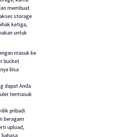
 dan membuat
gakses
storage
ihak ketiga,
nakan untuk
dengan masuk ke
am
bucket
nya bisa
ang dapat Anda
puler termasuk
ilik pribadi
an beragam
erti
upload
,
i bahasa