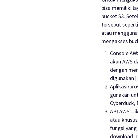
bisa memiliki 
bucket
S3. Set
tersebut sepert
atau menggunak
mengakses
buc
Console AW
akun AWS da
dengan me
digunakan j
Aplikasi/bro
gunakan unt
Cyberduck, 
API AWS
: J
atau khusus
fungsi yang
download
, 