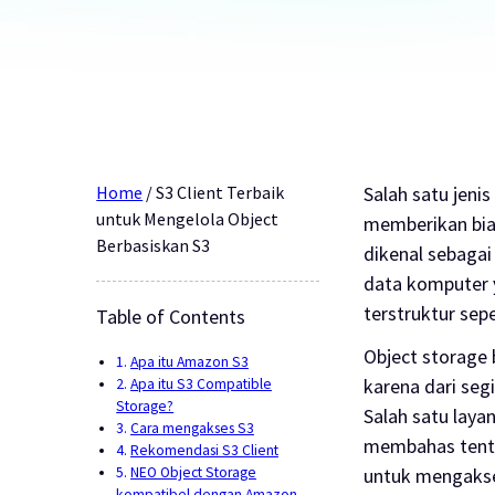
Home
/
S3 Client Terbaik
Salah satu jeni
untuk Mengelola Object
memberikan biay
Berbasiskan S3
dikenal sebaga
data komputer 
terstruktur sep
Table of Contents
Object storage
Apa itu Amazon S3
karena dari segi
Apa itu S3 Compatible
Storage?
Salah satu laya
Cara mengakses S3
membahas tent
Rekomendasi S3 Client
NEO Object Storage
untuk mengakse
kompatibel dengan Amazon