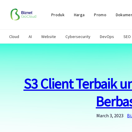
Skip
to
content
Produk
Harga
Promo
Dokumen
Cloud
AI
Website
Cybersecurity
DevOps
SEO
S3 Client Terbaik 
Berba
March 3, 2023
Bi