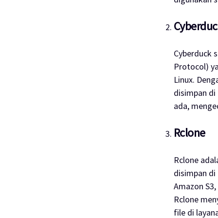
Cyberduc
Cyberduck s
Protocol
) y
Linux. Den
disimpan di
ada, mengedi
Rclone
Rclone ada
disimpan di
Amazon S3, 
Rclone men
file di lay