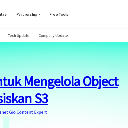
tasi
Partnership
Free Tools
Tech Update
Company Update
untuk Mengelola Object
siskan S3
znet Gio Content Expert