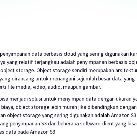
s penyimpanan data berbasis
cloud
yang sering digunakan ka
a yang relatif terjangkau adalah penyimpanan berbasis obje
i
object storage
.
Object storage
sendiri merupakan arsitekt
yang dirancang untuk menangani sejumlah besar data yang 
erti file media, video, audio, maupun gambar.
bisa menjadi solusi untuk menyimpan data dengan ukuran y
 biaya,
object storage
lebih murah jika dibandingkan dengan s
nan
object storage
yang sering digunakan adalah Amazon S3. 
ang penyimpanan S3 dan beberapa
software client
yang bis
s data pada Amazon S3.