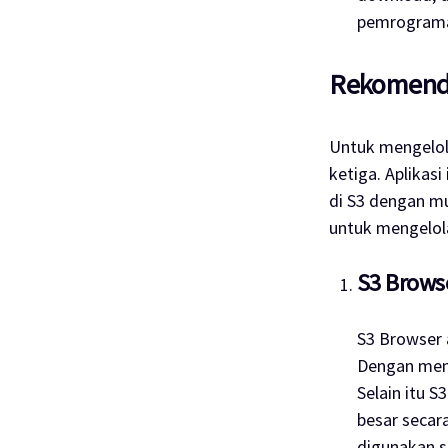
pemrograman
Rekomenda
Untuk mengelol
ketiga. Aplika
di S3 dengan mu
untuk mengelol
S3 Brows
S3 Browser
Dengan meng
Selain itu 
besar secar
digunakan s