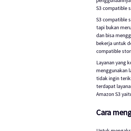
penggunaannya 
S3 compatible s
S3 compatible 
tapi bukan mer
dan bisa mengg
bekerja untuk 
compatible sto
Layanan yang ko
menggunakan la
tidak ingin ter
terdapat layana
Amazon S3 yait
Cara meng
Untuk mengakse