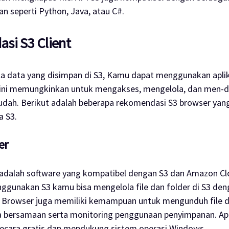
 seperti Python, Java, atau C#.
si S3 Client
a data yang disimpan di S3, Kamu dapat menggunakan aplik
si ini memungkinkan untuk mengakses, mengelola, dan men-
d
dah. Berikut adalah beberapa rekomendasi S3 browser yang
a S3.
er
 adalah
software
yang kompatibel dengan S3 dan Amazon Cl
gunakan S3 kamu bisa mengelola file dan folder di S3 de
S3 Browser juga memiliki kemampuan untuk mengunduh file 
a bersamaan serta
monitoring
penggunaan penyimpanan. Apli
ecara gratis dan mendukung sistem operasi Windows.