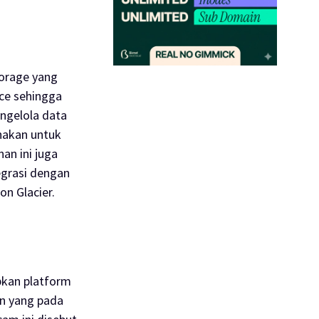
torage
yang
ce
sehingga
ngelola data
unakan untuk
an ini juga
egrasi dengan
n Glacier.
bkan platform
an yang pada