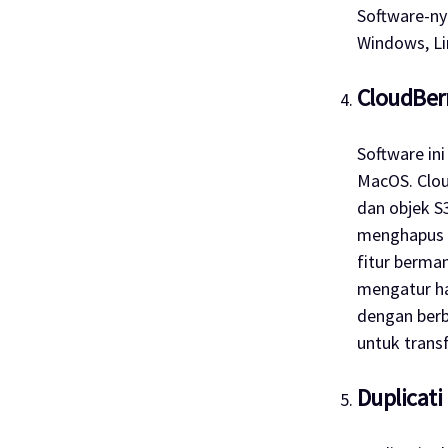
Software
-ny
Windows, Lin
CloudBerr
Software
in
MacOS. Clou
dan objek S
menghapus
fitur berma
mengatur h
dengan berba
untuk trans
Duplicati