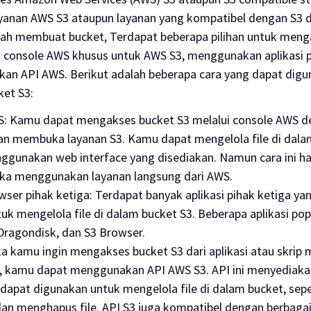
layanan AWS S3 ataupun layanan yang kompatibel dengan S3
elah membuat
bucket
, Terdapat beberapa pilihan untuk men
i console AWS khusus untuk AWS S3, menggunakan aplikasi p
an API AWS. Berikut adalah beberapa cara yang dapat digu
ket
S3:
S
: Kamu dapat mengakses
bucket
S3 melalui console AWS 
n membuka layanan S3. Kamu dapat mengelola file di dal
nggunakan
web interface
yang disediakan. Namun cara ini ha
ika menggunakan layanan langsung dari AWS.
wser pihak ketiga
: Terdapat banyak aplikasi pihak ketiga y
uk mengelola file di dalam
bucket
S3. Beberapa aplikasi po
Dragondisk, dan S3 Browser.
ika kamu ingin mengakses
bucket
S3 dari aplikasi atau skrip m
, kamu dapat menggunakan API AWS S3. API ini menyediak
 dapat digunakan untuk mengelola file di dalam
bucket
, sep
dan menghapus file. API S3 juga kompatibel dengan berbaga