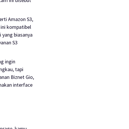
am ini disebut
erti Amazon S3,
ini kompatibel
 yang biasanya
yanan S3
g ingin
gkau, tapi
anan Biznet Gio,
nakan interface
torage, kamu