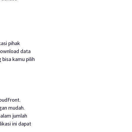
asi pihak
ownload
data
 bisa kamu pilih
oudFront.
ngan mudah.
dalam jumlah
kasi ini dapat