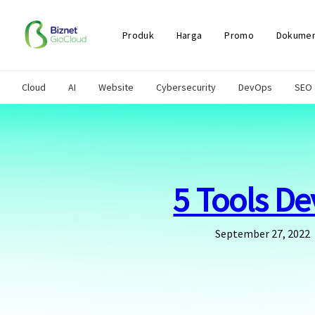
Skip
to
content
Produk
Harga
Promo
Dokumen
Cloud
AI
Website
Cybersecurity
DevOps
SEO
5 Tools D
September 27, 2022