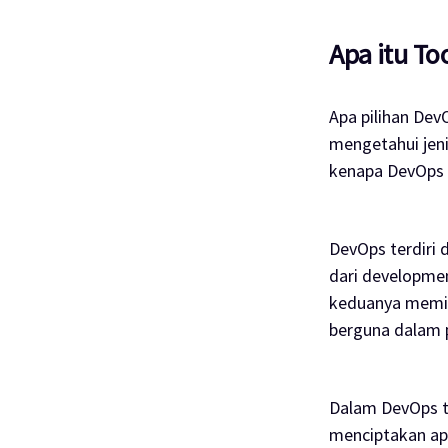
Apa itu To
Apa pilihan De
mengetahui jen
kenapa DevOps 
DevOps terdiri 
dari
developme
keduanya memil
berguna dalam 
Dalam DevOps t
menciptakan ap