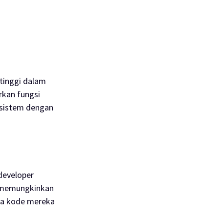
 tinggi dalam
rkan fungsi
sistem dengan
 developer
ni memungkinkan
da kode mereka