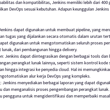
pabilitas dan kompatibilitas, Jenkins memiliki lebih dari 400 
an DevOps sesuai kebutuhan. Adapun keunggulan Jenkins a
 Jenkins dapat digunakan untuk membuat pipeline, yang me
an tugas yang dijalankan secara otomatis dalam urutan tert
 dapat digunakan untuk mengotomatiskan seluruh proses p
t lunak, dari pembangunan hingga
delivery
.
on
: Jenkins dapat diintegrasikan dengan berbagai
tools
dan 
gan perangkat lunak lainnya, seperti sistem kontrol kode 
dan hingga integrasi ke penyedia cloud. Hal ini memungkink
ngotomatiskan alur kerja DevOps yang kompleks.
g
: Jenkins menyediakan berbagai laporan yang dapat diguna
dan menganalisis proses pengembangan perangkat lunak. H
 pengguna untuk mengidentifikasi dan memperbaiki masa