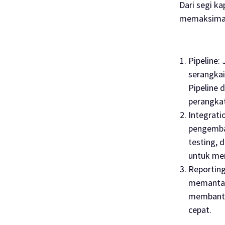
Dari segi ka
memaksimalk
Pipeline
:
serangkai
Pipeline
perangka
Integrati
pengemban
testing, 
untuk me
Reportin
memantau 
membantu
cepat.