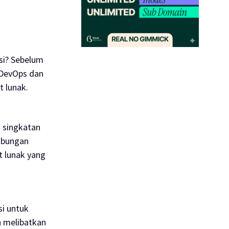
si? Sebelum
 DevOps dan
 lunak.
h singkatan
abungan
t lunak yang
i untuk
n melibatkan