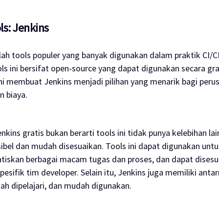
ls: Jenkins
lah
tools
populer yang banyak digunakan dalam praktik CI/C
ols
ini bersifat
open-source
yang dapat digunakan secara gra
l ini membuat Jenkins menjadi pilihan yang menarik bagi per
n biaya.
nkins gratis bukan berarti
tools
ini tidak punya kelebihan lai
sibel dan mudah disesuaikan.
Tools
ini dapat digunakan untu
skan berbagai macam tugas dan proses, dan dapat disesu
esifik tim developer. Selain itu, Jenkins juga memiliki ant
dah dipelajari, dan mudah digunakan.