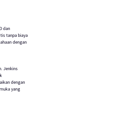
D dan
tis tanpa biaya
usahaan dengan
n. Jenkins
k
aikan dengan
armuka yang