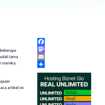
Facebook
 beberapa
 sudah lama
Mastodon
i mereka.
Email
Share
opuler
ca artikel ini