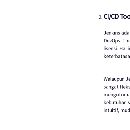
CI/CD Too
Jenkins ada
DevOps.
To
lisensi. Ha
keterbatasa
Walaupun Je
sangat flek
mengotomati
kebutuhan sp
intuitif, mu