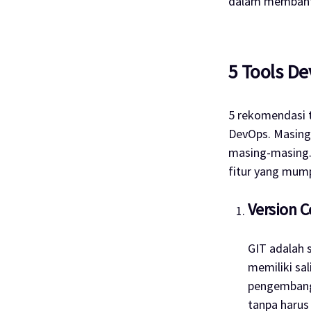
dalam membantu
5 Tools De
5 rekomendasi
DevOps. Masin
masing-masing.
fitur yang mum
Version C
GIT adalah s
memiliki sa
pengembang
tanpa harus 