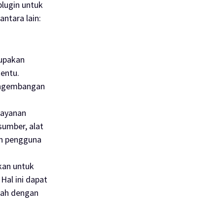
plugin untuk
ntara lain:
rupakan
entu.
engembangan
layanan
sumber, alat
an pengguna
kan untuk
al ini dapat
lah dengan