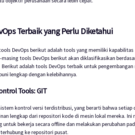
 objektif perusahaan secara lebih cepat.
vOps Terbaik yang Perlu Diketahui
tools
DevOps berikut adalah tools yang memiliki kapabilitas
g-masing
tools
DevOps berikut akan diklasifikasikan berdasa
 Berikut adalah
tools
DevOps terbaik untuk pengembangan 
puni lengkap dengan kelebihannya.
ontrol Tools: GIT
istem kontrol versi terdistribusi, yang berarti bahwa setiap
linan lengkap dari repositori kode di mesin lokal mereka. I
 untuk bekerja secara
offline
dan melakukan perubahan pa
terhubung ke repositori pusat.