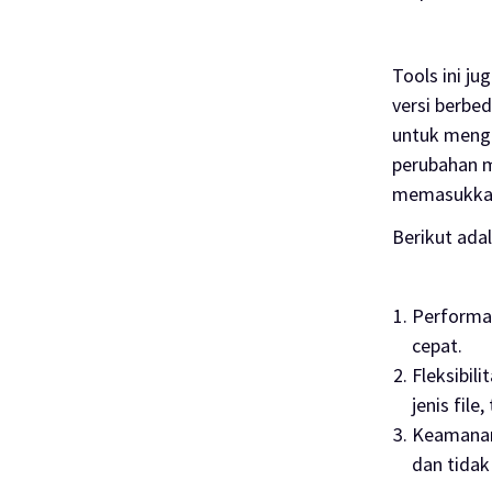
Tools ini j
versi berbe
untuk mengu
perubahan 
memasukkann
Berikut ada
Performa
cepat.
Fleksibili
jenis fil
Keamana
dan tidak